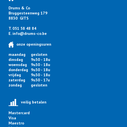
Drums & Co
Bruggesteenweg 179
8830 GITS
T. 051 58 48 84
E.
info@drums-co.be
onze openingsuren
maandag
gesloten
dinsdag
9u30 - 18u
woensdag
9u30 - 18u
donderdag
9u30 - 18u
vrijdag
9u30 - 18u
zaterdag
9u30 - 17u
zondag
gesloten
veilig betalen
Mastercard
Visa
Maestro