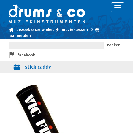
Toggle
navigati
bezoek onze winkel
muzieklessen
0
aanmelden
zoeken
facebook
stick caddy