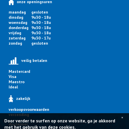
onze openingsuren
maandag
gesloten
dinsdag
9u30 - 18u
woensdag
9u30 - 18u
donderdag
9u30 - 18u
vrijdag
9u30 - 18u
zaterdag
9u30 - 17u
zondag
gesloten
veilig betalen
Mastercard
Visa
Maestro
Ideal
zakelijk
verkoopsvoorwaarden
verzending
×
Door verder te surfen op onze website, ga je akkoord
disclaimer
met het gebruik van deze cookies.