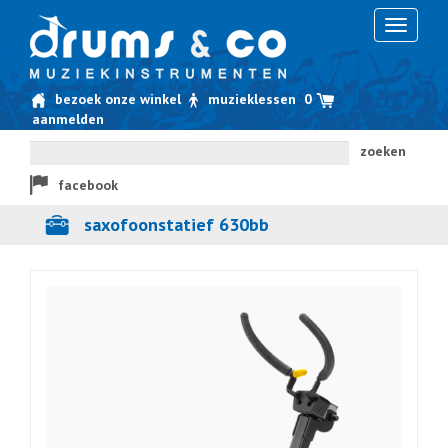
Toggle
navigati
bezoek onze winkel
muzieklessen
0
aanmelden
zoeken
facebook
saxofoonstatief 630bb