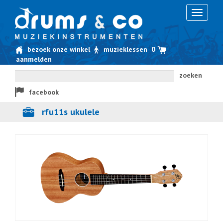
Toggle
navigati
bezoek onze winkel
muzieklessen
0
aanmelden
zoeken
facebook
rfu11s ukulele