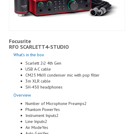
Focusrite
RFO SCARLETT4-STUDIO
What’s in the box
Scarlett 2i2 4th Gen
USB A-C cable
CM25 MkIII condenser mic with pop filter
3m XLR cable
SH-450 headphones
Overview
Number of Microphone Preamps2
Phantom PowerYes
Instrument Inputs2
Line Inputs2
Air ModeYes
Auto GainYes