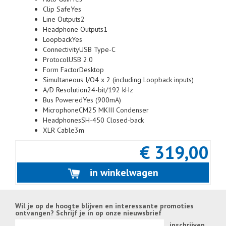
Clip SafeYes
Line Outputs2
Headphone Outputs1
LoopbackYes
ConnectivityUSB Type-C
ProtocolUSB 2.0
Form FactorDesktop
Simultaneous I/O4 x 2 (including Loopback inputs)
A/D Resolution24-bit/192 kHz
Bus PoweredYes (900mA)
MicrophoneCM25 MKIII Condenser
HeadphonesSH-450 Closed-back
XLR Cable3m
€ 319,00
in winkelwagen
Wil je op de hoogte blijven en interessante promoties
ontvangen? Schrijf je in op onze nieuwsbrief
inschrijven