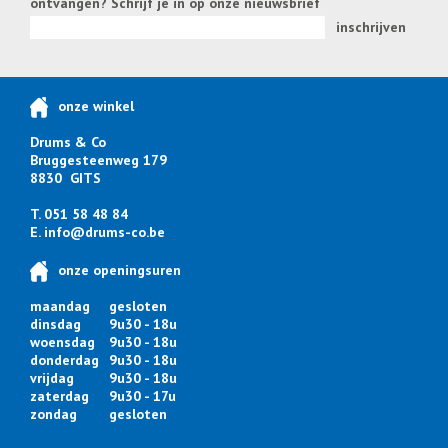
ontvangen? Schrijf je in op onze nieuwsbrief
inschrijven
onze winkel
Drums & Co
Bruggesteenweg 179
8830 GITS
T. 051 58 48 84
E.
info@drums-co.be
onze openingsuren
maandag
gesloten
dinsdag
9u30 - 18u
woensdag
9u30 - 18u
donderdag
9u30 - 18u
vrijdag
9u30 - 18u
zaterdag
9u30 - 17u
zondag
gesloten