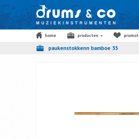
home
producten
promot
paukenstokkenn bamboe 35
cadeaubon