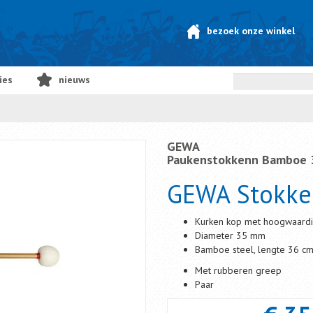
bezoek onze winkel
ies
nieuws
GEWA
Paukenstokkenn Bamboe 
GEWA Stokke
Kurken kop met hoogwaardig
Diameter 35 mm
Bamboe steel, lengte 36 c
Met rubberen greep
Paar