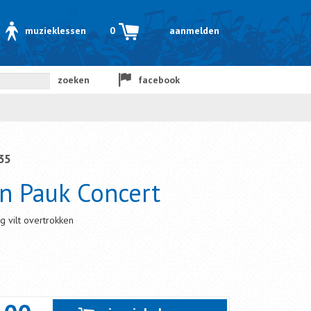
muzieklessen
0
aanmelden
zoeken
facebook
35
n Pauk Concert
 vilt overtrokken
m