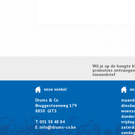
Wil je op de hoogte b
promoties ontvangen? 
nieuwsbrief
onze winkel
on
Drums & Co
maand
Bruggesteenweg 179
dinsda
8830 GITS
woens
donder
T. 051 58 48 84
vrijdag
E.
info@drums-co.be
zaterd
zonda