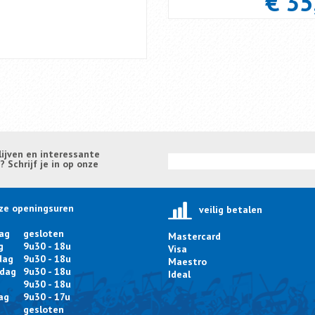
€ 35
lijven en interessante
Schrijf je in op onze
ze openingsuren
veilig betalen
ag
gesloten
Mastercard
g
9u30 - 18u
Visa
dag
9u30 - 18u
Maestro
dag
9u30 - 18u
Ideal
9u30 - 18u
ag
9u30 - 17u
g
gesloten