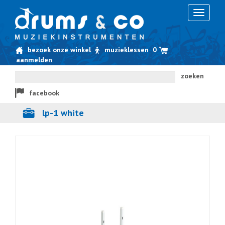
Toggle
navigati
bezoek onze winkel
muzieklessen
0
aanmelden
zoeken
facebook
lp-1 white