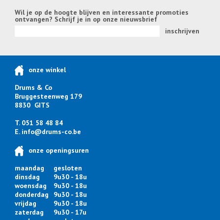
Wil je op de hoogte blijven en interessante promoties
ontvangen? Schrijf je in op onze nieuwsbrief
inschrijven
onze winkel
Drums & Co
Bruggesteenweg 179
8830 GITS
T. 051 58 48 84
E.
info@drums-co.be
onze openingsuren
maandag
gesloten
dinsdag
9u30 - 18u
woensdag
9u30 - 18u
donderdag
9u30 - 18u
vrijdag
9u30 - 18u
zaterdag
9u30 - 17u