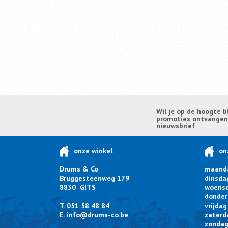
Wil je op de hoogte b
promoties ontvangen? 
nieuwsbrief
onze winkel
on
Drums & Co
maand
Bruggesteenweg 179
dinsda
8830 GITS
woens
donder
T. 051 58 48 84
vrijdag
E.
info@drums-co.be
zaterd
zonda