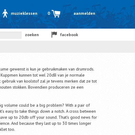
muzieklessen
0
aanmelden
zoeken
facebook
ume gewenst is kun je gebruikmaken van drumrods.
 Kuppmen kunnen tot wel 20dB van je normale
ebruik van koolstof zal je tevens merken dat ze tot
houten stokken. Bovendien produceren ze een
ig volume could be a big problem? With a pair of
’s easy to take things down a notch. A cross between
shave up to 20db off your sound. That’s good news for
ence. And because they last up to 30 times longer
llet too.