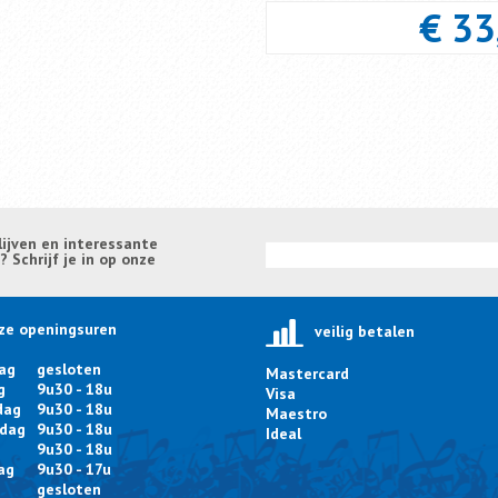
€ 33
lijven en interessante
Schrijf je in op onze
ze openingsuren
veilig betalen
ag
gesloten
Mastercard
g
9u30 - 18u
Visa
dag
9u30 - 18u
Maestro
dag
9u30 - 18u
Ideal
9u30 - 18u
ag
9u30 - 17u
g
gesloten