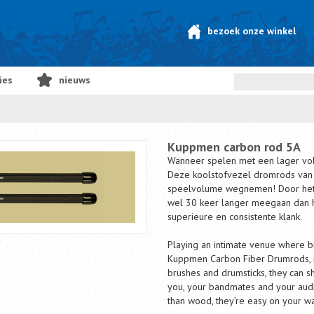
bezoek onze winkel
ies
nieuws
Kuppmen carbon rod 5A
Wanneer spelen met een lager vol
Deze koolstofvezel dromrods van
speelvolume wegnemen! Door het g
wel 30 keer langer meegaan dan 
superieure en consistente klank.
Playing an intimate venue where b
Kuppmen Carbon Fiber Drumrods, it
brushes and drumsticks, they can 
you, your bandmates and your audi
than wood, they’re easy on your wa