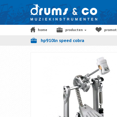
home
producten
promot
hp910ln speed cobra
cadeaubon