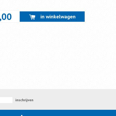
,00
in winkelwagen
inschrijven