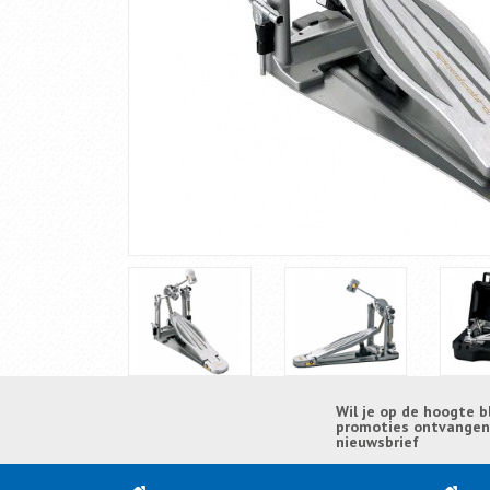
Wil je op de hoogte b
promoties ontvangen? 
nieuwsbrief