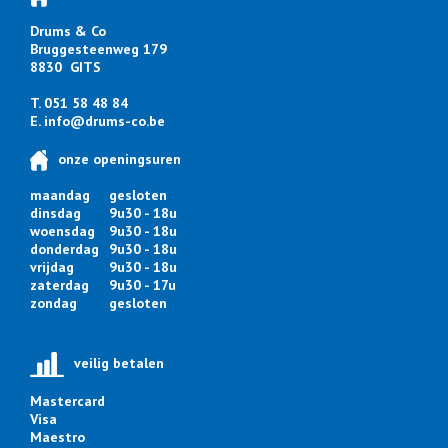
Drums & Co
Bruggesteenweg 179
8830 GITS
T. 051 58 48 84
E.
info@drums-co.be
onze openingsuren
maandag
gesloten
dinsdag
9u30 - 18u
woensdag
9u30 - 18u
donderdag
9u30 - 18u
vrijdag
9u30 - 18u
zaterdag
9u30 - 17u
zondag
gesloten
veilig betalen
Mastercard
Visa
Maestro