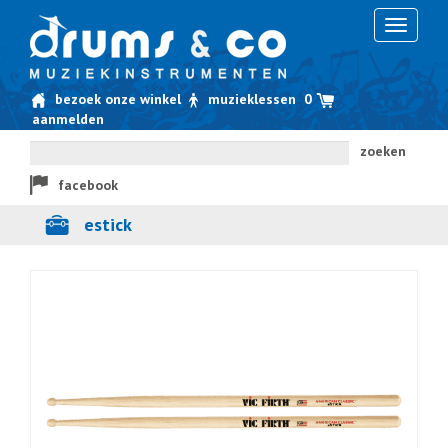
Toggle
navigati
bezoek onze winkel
muzieklessen
0
aanmelden
zoeken
facebook
estick