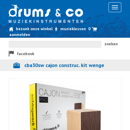
Toggle
navigati
bezoek onze winkel
muzieklessen
0
aanmelden
zoeken
facebook
cba30sw cajon construc. kit wenge