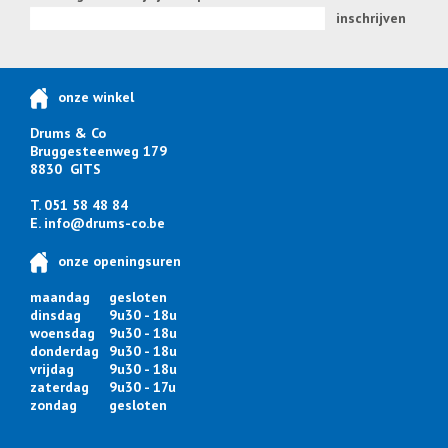
inschrijven
onze winkel
Drums & Co
Bruggesteenweg 179
8830 GITS
T. 051 58 48 84
E.
info@drums-co.be
onze openingsuren
maandag
gesloten
dinsdag
9u30 - 18u
woensdag
9u30 - 18u
donderdag
9u30 - 18u
vrijdag
9u30 - 18u
zaterdag
9u30 - 17u
zondag
gesloten