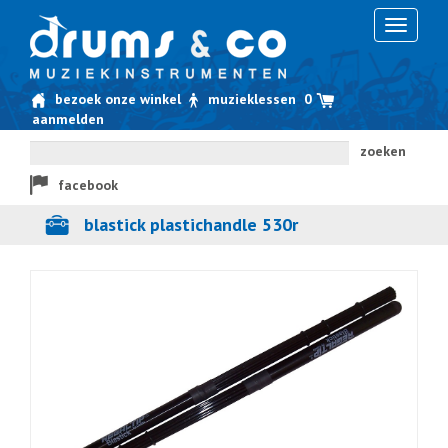
Toggle
navigati
bezoek onze winkel
muzieklessen
0
aanmelden
zoeken
facebook
blastick plastichandle 530r