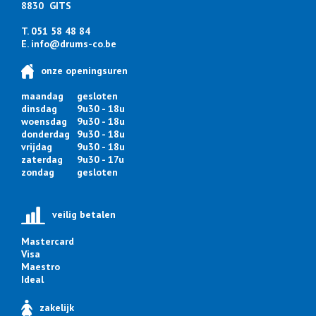
8830 GITS
T. 051 58 48 84
E.
info@drums-co.be
onze openingsuren
maandag
gesloten
dinsdag
9u30 - 18u
woensdag
9u30 - 18u
donderdag
9u30 - 18u
vrijdag
9u30 - 18u
zaterdag
9u30 - 17u
zondag
gesloten
veilig betalen
Mastercard
Visa
Maestro
Ideal
zakelijk