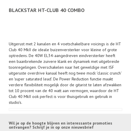
BLACKSTAR HT-CLUB 40 COMBO
Blackstar HT Club 40 MKII
Combo
Uitgerust met 2 kanalen en 4 voetschakelbare voicings is de HT
Club 40 MkII de ideale buizenversterker voor kleine of grote
optredens. De 40W EL34-aangedreven eindversterker heeft
een baanbrekende zuivere klank en dynamiek met uitgebreide
toonregelingen. Overschakelen naar het geweldige met ISF
uitgeruste overdrive kanaal heeft nog twee modi: 'classic crunch'
en 'super saturated lead'. De Power Reduction functie maakt
verdere flexibiliteit mogelijk door de gitarist te laten afzwakken
tot 10 procent van de 40 watt aan vermogen, waardoor de HT
Club 40 MkII ook perfect is voor thuisgebruik en gebruik in
studio's.
Wil je op de hoogte blijven en interessante promoties
ontvangen? Schrijf je in op onze nieuwsbrief