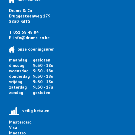
Drums & Co
Bruggesteenweg 179
8830 GITS
T. 051 58 48 84
E.
info@drums-co.be
onze openingsuren
maandag
gesloten
dinsdag
9u30 - 18u
woensdag
9u30 - 18u
donderdag
9u30 - 18u
vrijdag
9u30 - 18u
zaterdag
9u30 - 17u
zondag
gesloten
veilig betalen
Mastercard
Visa
Maestro