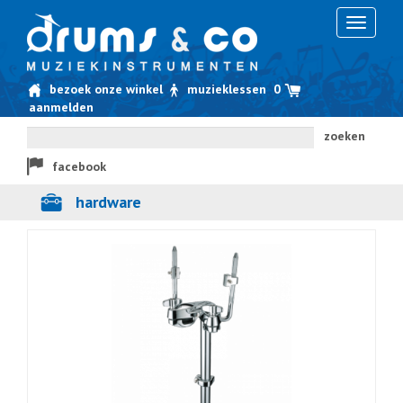
Toggle
navigati
bezoek onze winkel
muzieklessen
0
aanmelden
zoeken
facebook
hardware