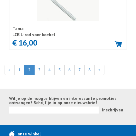
Tama
LCB L-rod voor koebel
€ 16,00
«
1
2
3
4
5
6
7
8
»
Wil je op de hoogte blijven en interessante promoties
ontvangen? Schrijf je in op onze nieuwsbrief
inschrijven
onze winkel