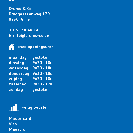
Drums & Co
Bruggesteenweg 179
8830 GITS
T. 051 58 48 84
E.
info@drums-co.be
onze openingsuren
maandag
gesloten
dinsdag
9u30 - 18u
woensdag
9u30 - 18u
donderdag
9u30 - 18u
vrijdag
9u30 - 18u
zaterdag
9u30 - 17u
zondag
gesloten
veilig betalen
Mastercard
Visa
Maestro