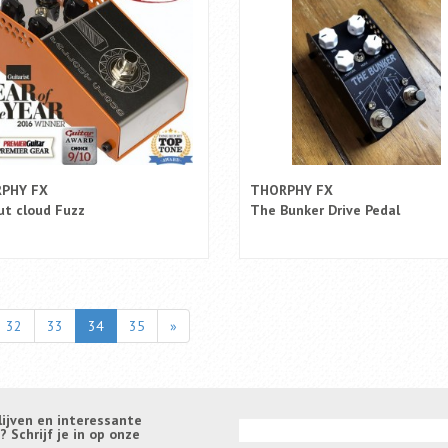
PHY FX
THORPHY FX
ut cloud Fuzz
The Bunker Drive Pedal
32
33
34
35
»
lijven en interessante
Schrijf je in op onze