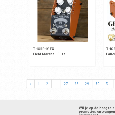
THORPHY FX
THOR
Field Marshall Fuzz
Fallo
«
1
2
...
27
28
29
30
31
Wil je op de hoogte b
promoties ontvangen? 