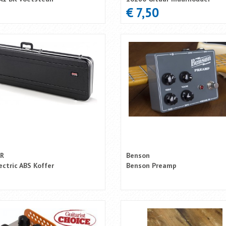
€ 7,50
R
Benson
ectric ABS Koffer
Benson Preamp