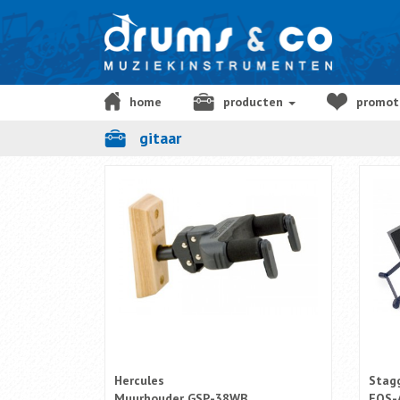
home
producten
promot
gitaar
cadeaubon
Hercules
Stag
Muurhouder GSP-38WB
FOS-