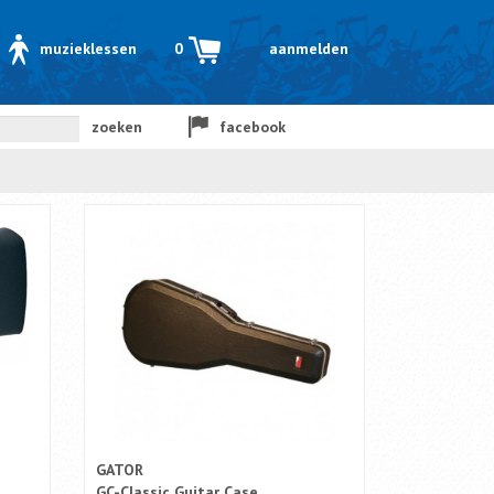
muzieklessen
0
aanmelden
zoeken
facebook
GATOR
GC-Classic Guitar Case