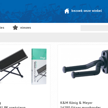
bezoek onze winkel
ies
nieuws
g
K&M König & Meyer
A1 BK voetsteun
16280 Gitaar muurhouder