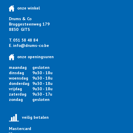
onze winkel
Drums & Co
Bruggesteenweg 179
8830 GITS
T. 051 58 48 84
E.
info@drums-co.be
onze openingsuren
maandag
gesloten
dinsdag
9u30 - 18u
woensdag
9u30 - 18u
donderdag
9u30 - 18u
vrijdag
9u30 - 18u
zaterdag
9u30 - 17u
zondag
gesloten
veilig betalen
Mastercard