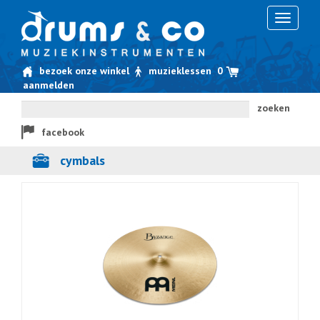
Toggle
navigati
bezoek onze winkel
muzieklessen
0
aanmelden
zoeken
facebook
cymbals