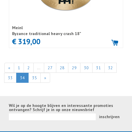
Meinl
Byzance traditional heavy crash 18"
€ 319,00
«
1
2
...
27
28
29
30
31
32
33
34
35
»
Wil je op de hoogte blijven en interessante promoties
ontvangen? Schrijf je in op onze nieuwsbrief
inschrijven